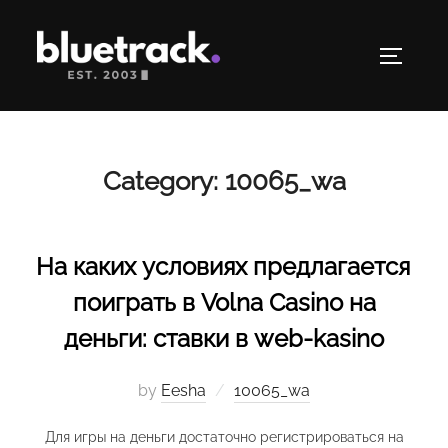
Skip
to
TOGGLE
content
Category:
10065_wa
На каких условиях предлагается
поиграть в Volna Casino на
деньги: ставки в web-kasino
by
Eesha
10065_wa
Для игры на деньги достаточно регистрироваться на